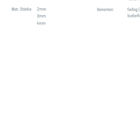
Mat.-Stärke:
2mm
Varianten:
farbig
butlerf
3mm
4mm