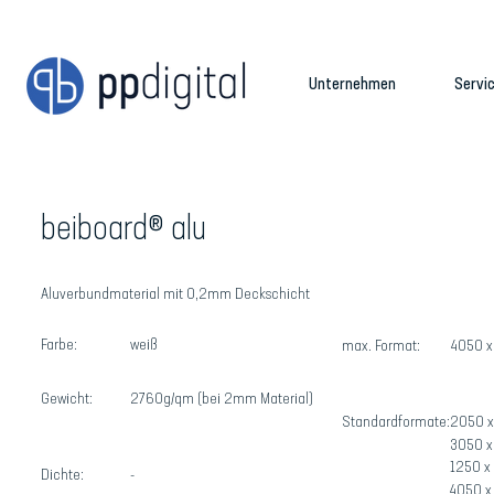
Unternehmen
Servic
beiboard® alu
Aluverbundmaterial mit 0,2mm Deckschicht
Farbe:
weiß
max. Format:
4050 
Gewicht:
2760g/qm (bei 2mm Material)
Standardformate:
2050 
3050 
1250 
Dichte:
-
4050 